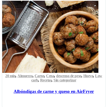
20 min
,
Almuerzo
,
Carne
,
Cena
,
descenso de peso
,
Huevo
,
Low
carb
,
Recetas
,
Sin categorizar
Albóndigas de carne y queso en AirFryer