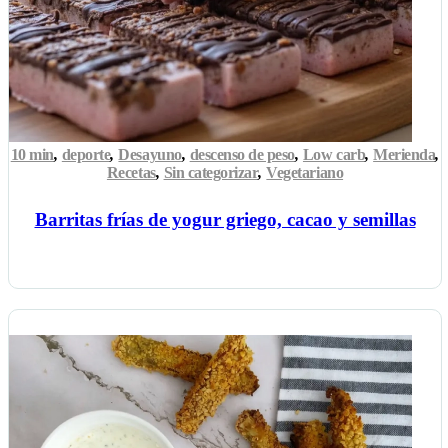
10 min
,
deporte
,
Desayuno
,
descenso de peso
,
Low carb
,
Merienda
,
Recetas
,
Sin categorizar
,
Vegetariano
Barritas frías de yogur griego, cacao y semillas