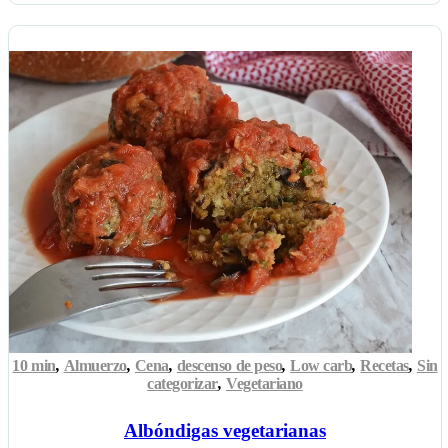
10 min
,
Almuerzo
,
Cena
,
descenso de peso
,
Low carb
,
Recetas
,
Sin
categorizar
,
Vegetariano
Albóndigas vegetarianas