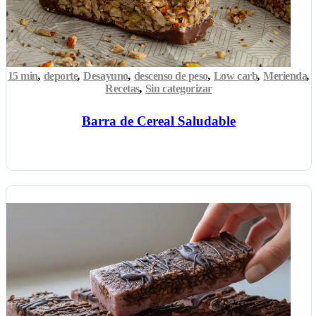
15 min
,
deporte
,
Desayuno
,
descenso de peso
,
Low carb
,
Merienda
,
Recetas
,
Sin categorizar
Barra de Cereal Saludable